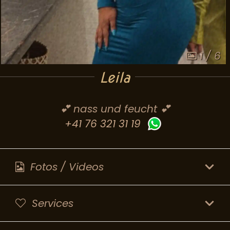
1 / 6
Leila
💕 nass und feucht 💕
+41 76 321 31 19
Fotos / Videos
Services