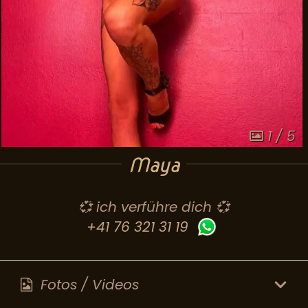
1 / 5
Maya
💞 ich verführe dich 💞
+41 76 321 31 19
Fotos / Videos