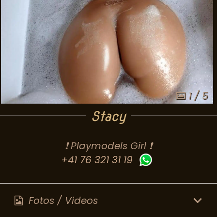
1 / 5
Stacy
❗ Playmodels Girl ❗
+41 76 321 31 19
Fotos / Videos